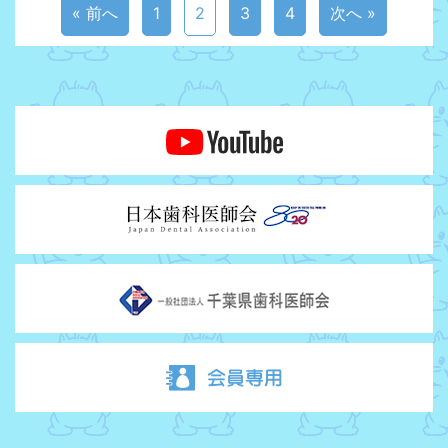
« 前へ
1
2
3
4
次へ »